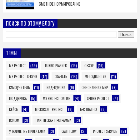
СМЕТНОЕ НОРМИРОВАНИЕ
ПОИСК ПО ЭТОМУ БЛОГУ
ТЕМЫ
(49)
(19)
(19)
MS PROJECT
TURBO PLANNER
ОБЗОР
(17)
(14)
(11)
MS PROJECT SERVER
СКАЧАТЬ
МЕТОДОЛОГИЯ
(11)
(9)
(7)
САМОУЧИТЕЛЬ
ВИДЕОУРОКИ
ОБНОВЛЕНИЯ MSP
(5)
(4)
(4)
ПОДДЕРЖКА
MS PROJECT ONLINE
SPIDER PROJECT
(4)
(3)
(3)
КЕЙСЫ
MICROSOFT PROJECT
БЕСПЛАТНО
(3)
(3)
ВЗЛОМ
ПАРТНЕСКАЯ ПРОГРАММА
(3)
(2)
(2)
УПРАВЛЕНИЕ ПРОЕКТАМИ
CASH FLOW
PROJECT SERVICE