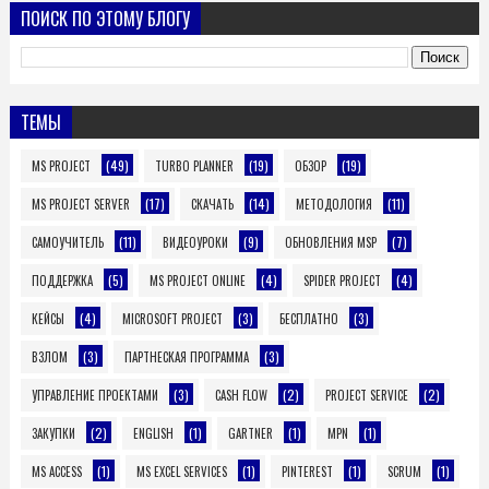
ПОИСК ПО ЭТОМУ БЛОГУ
ТЕМЫ
(49)
(19)
(19)
MS PROJECT
TURBO PLANNER
ОБЗОР
(17)
(14)
(11)
MS PROJECT SERVER
СКАЧАТЬ
МЕТОДОЛОГИЯ
(11)
(9)
(7)
САМОУЧИТЕЛЬ
ВИДЕОУРОКИ
ОБНОВЛЕНИЯ MSP
(5)
(4)
(4)
ПОДДЕРЖКА
MS PROJECT ONLINE
SPIDER PROJECT
(4)
(3)
(3)
КЕЙСЫ
MICROSOFT PROJECT
БЕСПЛАТНО
(3)
(3)
ВЗЛОМ
ПАРТНЕСКАЯ ПРОГРАММА
(3)
(2)
(2)
УПРАВЛЕНИЕ ПРОЕКТАМИ
CASH FLOW
PROJECT SERVICE
(2)
(1)
(1)
(1)
ЗАКУПКИ
ENGLISH
GARTNER
MPN
(1)
(1)
(1)
(1)
MS ACCESS
MS EXCEL SERVICES
PINTEREST
SCRUM