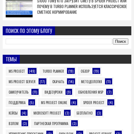
$1000 ТОМУ КТО ЗАГРУЗИТ СМЕТУ В SPIDER PROJECT ИЛИ
ПОЧЕМУ В TURBO PLANNER ИСПОЛЬЗУЕТСЯ КЛАССИЧЕСКОЕ
СМЕТНОЕ НОРМИРОВАНИЕ
ПОИСК ПО ЭТОМУ БЛОГУ
ТЕМЫ
(49)
(19)
(19)
MS PROJECT
TURBO PLANNER
ОБЗОР
(17)
(14)
(11)
MS PROJECT SERVER
СКАЧАТЬ
МЕТОДОЛОГИЯ
(11)
(9)
(7)
САМОУЧИТЕЛЬ
ВИДЕОУРОКИ
ОБНОВЛЕНИЯ MSP
(5)
(4)
(4)
ПОДДЕРЖКА
MS PROJECT ONLINE
SPIDER PROJECT
(4)
(3)
(3)
КЕЙСЫ
MICROSOFT PROJECT
БЕСПЛАТНО
(3)
(3)
ВЗЛОМ
ПАРТНЕСКАЯ ПРОГРАММА
(3)
(2)
(2)
УПРАВЛЕНИЕ ПРОЕКТАМИ
CASH FLOW
PROJECT SERVICE