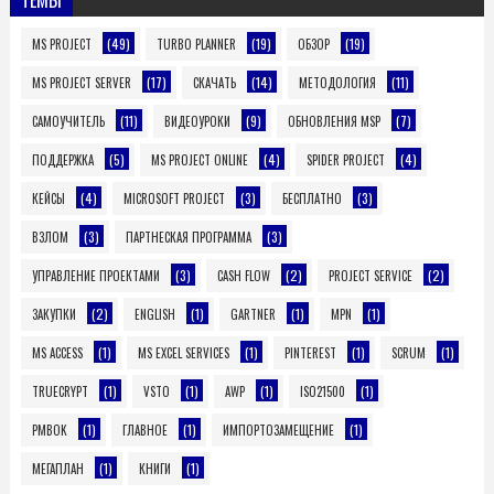
(49)
(19)
(19)
MS PROJECT
TURBO PLANNER
ОБЗОР
(17)
(14)
(11)
MS PROJECT SERVER
СКАЧАТЬ
МЕТОДОЛОГИЯ
(11)
(9)
(7)
САМОУЧИТЕЛЬ
ВИДЕОУРОКИ
ОБНОВЛЕНИЯ MSP
(5)
(4)
(4)
ПОДДЕРЖКА
MS PROJECT ONLINE
SPIDER PROJECT
(4)
(3)
(3)
КЕЙСЫ
MICROSOFT PROJECT
БЕСПЛАТНО
(3)
(3)
ВЗЛОМ
ПАРТНЕСКАЯ ПРОГРАММА
(3)
(2)
(2)
УПРАВЛЕНИЕ ПРОЕКТАМИ
CASH FLOW
PROJECT SERVICE
(2)
(1)
(1)
(1)
ЗАКУПКИ
ENGLISH
GARTNER
MPN
(1)
(1)
(1)
(1)
MS ACCESS
MS EXCEL SERVICES
PINTEREST
SCRUM
(1)
(1)
(1)
(1)
TRUECRYPT
VSTO
AWP
ISO21500
(1)
(1)
(1)
PMBOK
ГЛАВНОЕ
ИМПОРТОЗАМЕЩЕНИЕ
(1)
(1)
МЕГАПЛАН
КНИГИ