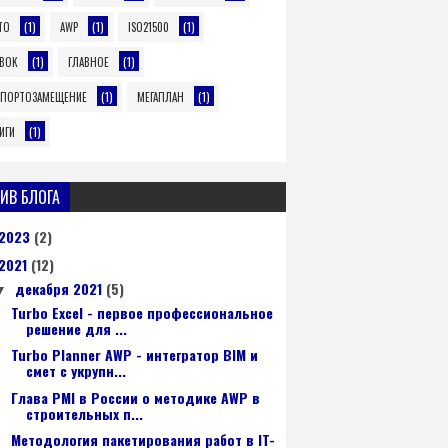
(1)
(1)
(1)
TO
AWP
ISO21500
(1)
(1)
BOK
ГЛАВНОЕ
(1)
(1)
ПОРТОЗАМЕЩЕНИЕ
МЕГАПЛАН
(1)
ИГИ
ИВ БЛОГА
2023
(2)
2021
(12)
декабря 2021
(5)
▼
Turbo Excel - первое профессиональное
решение для ...
Turbo Planner AWP - интегратор BIM и
смет с укрупн...
Глава PMI в России о методике AWP в
строительных п...
Методология пакетирования работ в IT-