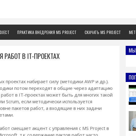
OJECT
ПРАКТИКА ВНЕДРЕНИЯ MS PROJECT
СКАЧАТЬ MS PROJECT
МЕТ
МЫ 
 РАБОТ В IT-ПРОЕКТАХ
ПО
х проектах набирает силу (методики AWP и др.).
тодики потом переходят в общие через адаптацию
 работ в IT-проектах может быть для многих такой
ли Scrum, если методически используется
овне пакетов работ, а входящие в них задачи
етами.
бот смещает акцент с управления с MS Project в
icrosoft, т.к. содержание пактов работ часто