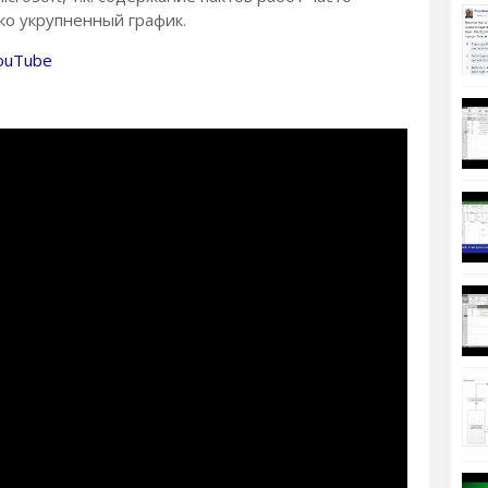
лько укрупненный график.
ouTube