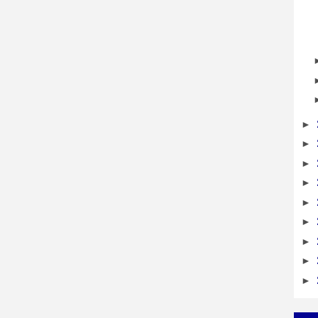
►
►
►
►
►
►
►
►
►