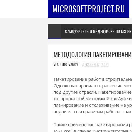
MICROSOFTPROJECT.RU
САМОУЧИТЕЛЬ И ВИДЕОУРОКИ ПО MS PR
МЕТОДОЛОГИЯ ПАКЕТИРОВАНИЯ
VLADIMIR IVANOV
ДЕКАБРЯ 17, 2021
Пакетирование работ в строительны
Однако как правило отраслевые ме
под другие отрасли. Пакетирование
же прорывной методикой как Agile и
планирование и отслеживание на ур
подчиняются правилам работы с пак
Также применение пакетирования ра
MS Excel, в случае инструментария M