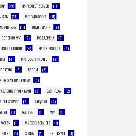
(19)
(17)
ЗОР
MS PROJECT SERVER
(14)
(11)
АЧАТЬ
МЕТОДОЛОГИЯ
(11)
(9)
МОУЧИТЕЛЬ
ВИДЕОУРОКИ
(7)
(5)
НОВЛЕНИЯ MSP
ПОДДЕРЖКА
(4)
(4)
 PROJECT ONLINE
SPIDER PROJECT
(4)
(3)
ЙСЫ
MICROSOFT PROJECT
(3)
(3)
СПЛАТНО
ВЗЛОМ
(3)
РТНЕСКАЯ ПРОГРАММА
(3)
(2)
РАВЛЕНИЕ ПРОЕКТАМИ
CASH FLOW
(2)
(2)
OJECT SERVICE
ЗАКУПКИ
(1)
(1)
(1)
GLISH
GARTNER
MPN
(1)
(1)
 ACCESS
MS EXCEL SERVICES
(1)
(1)
(1)
NTEREST
SCRUM
TRUECRYPT