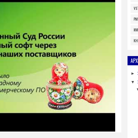
VS
PM
ИМ
КН
АРХ
►
▼