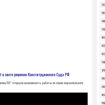
ОБ
СК
СА
ОБ
MS
КЕ
БЕ
ПА
УП
t в свете решения Конституционного Суда РФ
PR
ному ПО" открыло возможность работы по схеме параллельного
EN
MS
PI