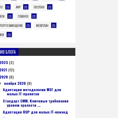
(1)
(1)
(1)
TO
AWP
ISO21500
(1)
(1)
BOK
ГЛАВНОЕ
(1)
(1)
ПОРТОЗАМЕЩЕНИЕ
МЕГАПЛАН
(1)
ИГИ
ИВ БЛОГА
2023
(2)
2021
(12)
2020
(8)
ноября 2020
(8)
▼
Адаптация методологии MSF для
малых IT-проектов
Стандарт CMM. Kлючeвыe тpeбoвaния
уровню зрелости ...
Aдaптaция RUP для малых IT-команд