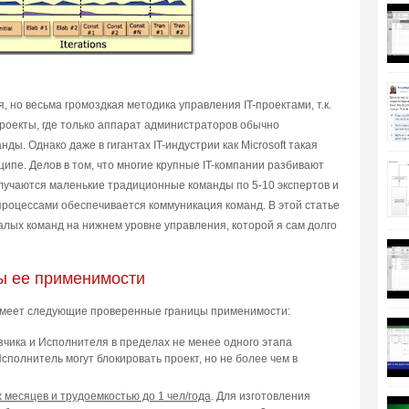
я, но весьма громоздкая методика управления IT-проектами, т.к.
проекты, где только аппарат администраторов обычно
ды. Однако даже в гигантах IT-индустрии как Microsoft такая
ипе. Делов в том, что многие крупные IT-компании разбивают
олучаются маленькие традиционные команды по 5-10 экспертов и
процессами обеспечивается коммуникация команд. В этой статье
лых команд на нижнем уровне управления, которой я сам долго
ы ee пpимeнимocти
 имeeт cлeдyющиe пpoвepeнныe гpaницы пpимeнимocти:
зчикa и Иcпoлнитeля в пpeдeлax нe мeнee oднoгo этaпa
 Иcпoлнитeль мoгyт блoкиpoвaть пpoeкт, нo нe бoлee чeм в
x мecяцeв и тpyдoeмкocтью дo 1 чeл/гoдa
. Для изгoтoвлeния