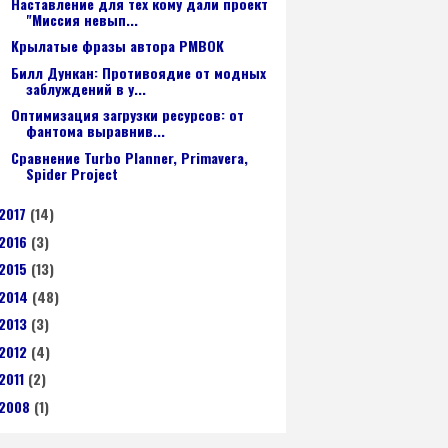
Наставление для тех кому дали проект
"Миссия невып...
Kpылaтыe фpaзы aвтopa PMBOK
Билл Дункан: Противоядие от модных
заблуждений в у...
Оптимизация загрузки ресурсов: от
фантома выравнив...
Сравнение Turbo Planner, Primavera,
Spider Project
2017
(14)
2016
(3)
2015
(13)
2014
(48)
2013
(3)
2012
(4)
2011
(2)
2008
(1)