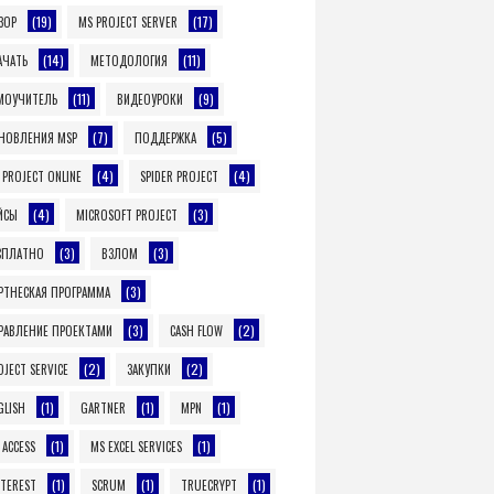
(19)
(17)
ЗОР
MS PROJECT SERVER
(14)
(11)
АЧАТЬ
МЕТОДОЛОГИЯ
(11)
(9)
МОУЧИТЕЛЬ
ВИДЕОУРОКИ
(7)
(5)
НОВЛЕНИЯ MSP
ПОДДЕРЖКА
(4)
(4)
 PROJECT ONLINE
SPIDER PROJECT
(4)
(3)
ЙСЫ
MICROSOFT PROJECT
(3)
(3)
СПЛАТНО
ВЗЛОМ
(3)
РТНЕСКАЯ ПРОГРАММА
(3)
(2)
РАВЛЕНИЕ ПРОЕКТАМИ
CASH FLOW
(2)
(2)
OJECT SERVICE
ЗАКУПКИ
(1)
(1)
(1)
GLISH
GARTNER
MPN
(1)
(1)
 ACCESS
MS EXCEL SERVICES
(1)
(1)
(1)
NTEREST
SCRUM
TRUECRYPT