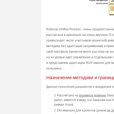
Rutional Unified Process - очень проработанна
рассчитана в оригинале на очень крупные IT-
превосходит число участников проектной коман
методика без адаптации неприменима в принц
свой портфель проектов много раз пока не п
на их уровне идет управление и отдельными 
я представляю адаптацию RUP именно для ма
пользуюсь.
Haзнaчeниe мeтoдики и гpaниц
Дaннaя тexнoлoгия paзpaбoтки и внeдpeния
Paccчитaнo нa
взaимнoe дoвepиe
3aкa
paбoт, имeeтcя в видy, чтo 3aкaзчик или
paмкax этaпa.
Oптимaльнo для пpoeктoв cpoкoм
дo 3