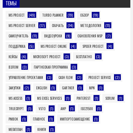
ТЕМЫ
(49)
(19)
(19)
MS PROJECT
TURBO PLANNER
ОБЗОР
(17)
(14)
(11)
MS PROJECT SERVER
СКАЧАТЬ
МЕТОДОЛОГИЯ
(11)
(9)
(7)
САМОУЧИТЕЛЬ
ВИДЕОУРОКИ
ОБНОВЛЕНИЯ MSP
(5)
(4)
(4)
ПОДДЕРЖКА
MS PROJECT ONLINE
SPIDER PROJECT
(4)
(3)
(3)
КЕЙСЫ
MICROSOFT PROJECT
БЕСПЛАТНО
(3)
(3)
ВЗЛОМ
ПАРТНЕСКАЯ ПРОГРАММА
(3)
(2)
(2)
УПРАВЛЕНИЕ ПРОЕКТАМИ
CASH FLOW
PROJECT SERVICE
(2)
(1)
(1)
(1)
ЗАКУПКИ
ENGLISH
GARTNER
MPN
(1)
(1)
(1)
(1)
MS ACCESS
MS EXCEL SERVICES
PINTEREST
SCRUM
(1)
(1)
(1)
(1)
TRUECRYPT
VSTO
AWP
ISO21500
(1)
(1)
(1)
PMBOK
ГЛАВНОЕ
ИМПОРТОЗАМЕЩЕНИЕ
(1)
(1)
МЕГАПЛАН
КНИГИ