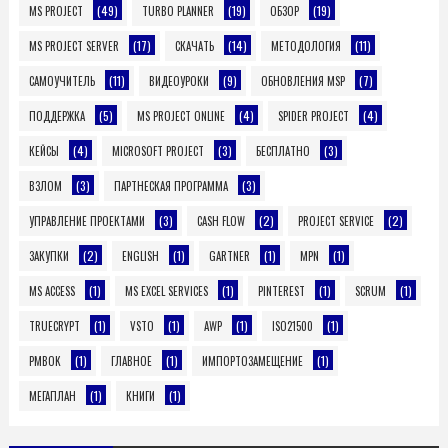
(49)
(19)
(19)
MS PROJECT
TURBO PLANNER
ОБЗОР
(17)
(14)
(11)
MS PROJECT SERVER
СКАЧАТЬ
МЕТОДОЛОГИЯ
(11)
(9)
(7)
САМОУЧИТЕЛЬ
ВИДЕОУРОКИ
ОБНОВЛЕНИЯ MSP
(5)
(4)
(4)
ПОДДЕРЖКА
MS PROJECT ONLINE
SPIDER PROJECT
(4)
(3)
(3)
КЕЙСЫ
MICROSOFT PROJECT
БЕСПЛАТНО
(3)
(3)
ВЗЛОМ
ПАРТНЕСКАЯ ПРОГРАММА
(3)
(2)
(2)
УПРАВЛЕНИЕ ПРОЕКТАМИ
CASH FLOW
PROJECT SERVICE
(2)
(1)
(1)
(1)
ЗАКУПКИ
ENGLISH
GARTNER
MPN
(1)
(1)
(1)
(1)
MS ACCESS
MS EXCEL SERVICES
PINTEREST
SCRUM
(1)
(1)
(1)
(1)
TRUECRYPT
VSTO
AWP
ISO21500
(1)
(1)
(1)
PMBOK
ГЛАВНОЕ
ИМПОРТОЗАМЕЩЕНИЕ
(1)
(1)
МЕГАПЛАН
КНИГИ