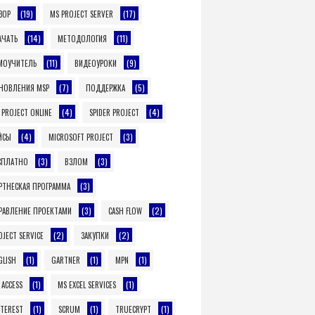
(19)
(17)
ЗОР
MS PROJECT SERVER
(14)
(11)
АЧАТЬ
МЕТОДОЛОГИЯ
(11)
(9)
МОУЧИТЕЛЬ
ВИДЕОУРОКИ
(7)
(5)
НОВЛЕНИЯ MSP
ПОДДЕРЖКА
(4)
(4)
 PROJECT ONLINE
SPIDER PROJECT
(4)
(3)
ЙСЫ
MICROSOFT PROJECT
(3)
(3)
СПЛАТНО
ВЗЛОМ
(3)
РТНЕСКАЯ ПРОГРАММА
(3)
(2)
РАВЛЕНИЕ ПРОЕКТАМИ
CASH FLOW
(2)
(2)
OJECT SERVICE
ЗАКУПКИ
(1)
(1)
(1)
GLISH
GARTNER
MPN
(1)
(1)
 ACCESS
MS EXCEL SERVICES
(1)
(1)
(1)
NTEREST
SCRUM
TRUECRYPT