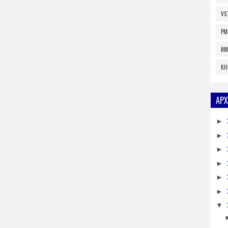
VS
PM
ИМ
КН
АРХ
►
►
►
►
►
►
▼