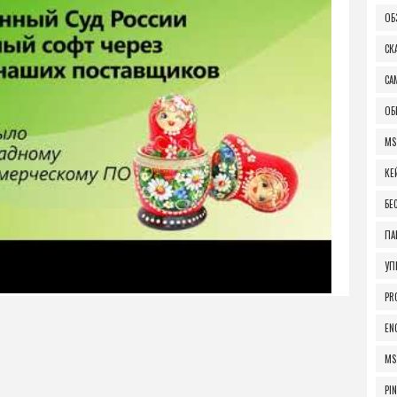
ОБ
СК
СА
ОБ
MS
КЕ
БЕ
ПА
УП
PR
EN
MS
PI